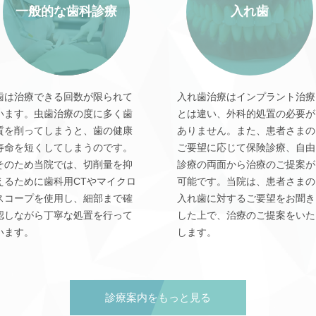
一般的な歯科診療
入れ歯
歯は治療できる回数が限られて
入れ歯治療はインプラント治療
います。虫歯治療の度に多く歯
とは違い、外科的処置の必要が
質を削ってしまうと、歯の健康
ありません。また、患者さまの
寿命を短くしてしまうのです。
ご要望に応じて保険診療、自由
そのため当院では、切削量を抑
診療の両面から治療のご提案が
えるために歯科用CTやマイクロ
可能です。当院は、患者さまの
スコープを使用し、細部まで確
入れ歯に対するご要望をお聞き
認しながら丁寧な処置を行って
した上で、治療のご提案をいた
います。
します。
診療案内をもっと見る