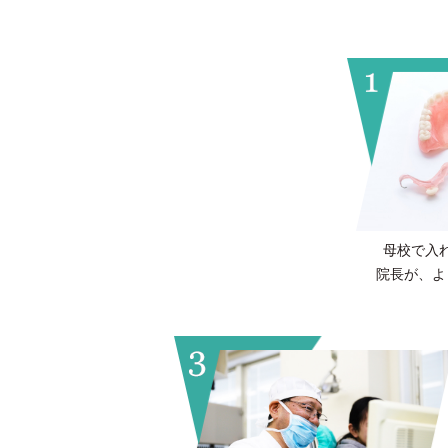
母校で入
院長が、
よ