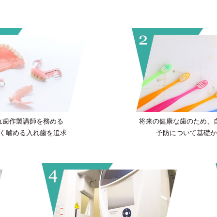
れ歯
作製講師を務める
将来の健康な
歯のため、
く噛める
入れ歯を追求
予防に
ついて基礎か